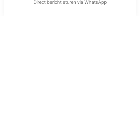
Direct bericht sturen via WhatsApp
E-mail
info@rijschool.nl
Binnen 48 uur reactie
Instagram